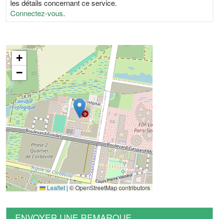
les détails concernant ce service.
Connectez-vous
.
+
−
Leaflet
|
© OpenStreetMap contributors
ENVOYER UNE REMARQUE