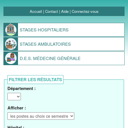
Accueil
|
Contact
|
Aide
|
Connectez-vous
STAGES
HOSPITALIERS
STAGES
AMBULATOIRES
D.E.S.
MÉDECINE GÉNÉRALE
FILTRER LES RÉSULTATS
Département :
Afficher :
Hôpital :