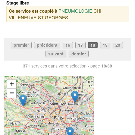
Stage libre
Ce service est couplé à
PNEUMOLOGIE
CHI
VILLENEUVE-ST-GEORGES
premier
précédent
16
17
18
19
20
suivant
dernier
371
services dans votre sélection - page
18/38
+
−