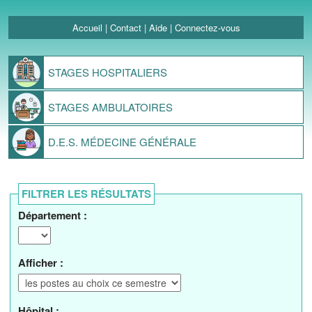
Accueil
|
Contact
|
Aide
|
Connectez-vous
STAGES
HOSPITALIERS
STAGES
AMBULATOIRES
D.E.S.
MÉDECINE GÉNÉRALE
FILTRER LES RÉSULTATS
Département :
Afficher :
Hôpital :